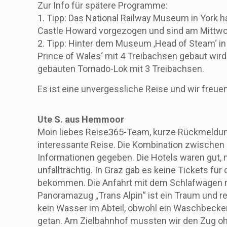
Zur Info für spätere Programme:
1. Tipp: Das National Railway Museum in York
Castle Howard vorgezogen und sind am Mitt
2. Tipp: Hinter dem Museum ‚Head of Steam‘ in 
Prince of Wales‘ mit 4 Treibachsen gebaut wird
gebauten Tornado-Lok mit 3 Treibachsen.
Es ist eine unvergessliche Reise und wir freuen
Ute S. aus Hemmoor
Moin liebes Reise365-Team, kurze Rückmeldung 
interessante Reise. Die Kombination zwischen o
Informationen gegeben. Die Hotels waren gut, 
unfallträchtig. In Graz gab es keine Tickets fü
bekommen. Die Anfahrt mit dem Schlafwagen na
Panoramazug „Trans Alpin“ ist ein Traum und r
kein Wasser im Abteil, obwohl ein Waschbecken 
getan. Am Zielbahnhof mussten wir den Zug oh