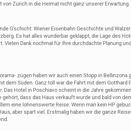
t von Zürich in die Heimat nicht ganz unserer Erwartung.
nde G’schicht: Wiener Eisenbahn Geschichte und Walzer
rg. Es hat alles wunderbar geklappt, die Lage des Hotel
t. Vielen Dank nochmal für Ihre durchdachte Planung und 
ama- zügen haben wir auch einen Stopp in Bellinzona gem
r mit dem Süden. Ganz toll war die Fahrt mit dem Gottha
. Das Hotel in Poschiavo scheint in die Jahre gekommen
 gehört, dass das Haus verkauft wurde und bald von dem 
in allem eine lohnenswerte Reise. Wenn man kein HP gebu
Haus, aber spart viel. Erstmalig haben wir die ganze Rei
end.