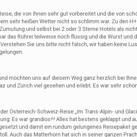
 Reise, die von Ihnen sehr gut vorbereitet und die von sc
 dem sehr heißen Wetter nicht so schlimm war. Zu den H+
umutung und selbst bei 2 oder 3 Sterne Hotels als nicht
 das Rührei teilweise noch flüssig und die Wurst und d
. Verstehen Sie uns bitte nicht falsch, wir haben keine L
 gelungen.
nd möchten uns auf diesem Weg ganz herzlich bei Ihnen 
az und Zürich viel gesehen und erlebt. Es war sehr schön
der Österreich-Schweiz-Reise „Im Trans-Alpin- und Glac
g: Es war grandios!!! Alles hat bestens geklappt und auc
mgesetzt und damit ein rundum gelungenes Reisepaket g
toll. Auch das Matterhorn hat sich in seiner ganzen Pra