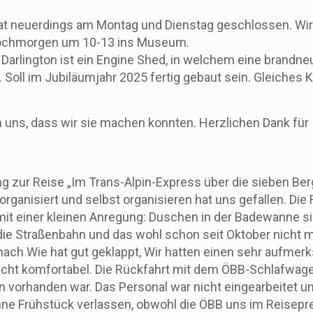
 hat neuerdings am Montag und Dienstag geschlossen. W
wochmorgen um 10-13 ins Museum.
Darlington ist ein Engine Shed, in welchem eine brandne
. Soll im Jubiläumjahr 2025 fertig gebaut sein. Gleiches 
 uns, dass wir sie machen konnten. Herzlichen Dank für I
zur Reise „Im Trans-Alpin-Express über die sieben Berg
rganisiert und selbst organisieren hat uns gefallen. Die
mit einer kleinen Anregung: Duschen in der Badewanne si
r die Straßenbahn und das wohl schon seit Oktober nicht 
ch Wie hat gut geklappt, Wir hatten einen sehr aufmerk
echt komfortabel. Die Rückfahrt mit dem ÖBB-Schlafwage
vorhanden war. Das Personal war nicht eingearbeitet und 
ne Frühstück verlassen, obwohl die ÖBB uns im Reisepre