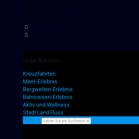
Lust auf reisen an 365 Tagen
02771 8305-0
info@reise365.com
reise365.com
Kreuzfahrten
Meer-Erlebnis
Bergwelten-Erlebnis
Bahnreisen-Erlebnis
Aktiv und Wellness
Stadt Land Fluss