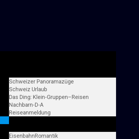
Reise-Übersicht
Schweizer Panoramazüge
Schweiz Urlaub
Das Ding: Klein-Gruppen–Reisen
Nachbarn-D-A
Reiseanmeldung
Erlebnis Profi Reisen
Vorteile
EisenbahnRomantik