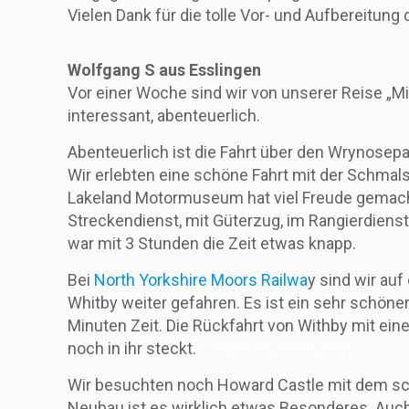
Vielen Dank für die tolle Vor- und Aufbereitun
Wolfgang S aus Esslingen
Vor einer Woche sind wir von unserer Reise „M
interessant, abenteuerlich.
Abenteuerlich ist die Fahrt über den Wrynosep
Wir erlebten eine schöne Fahrt mit der Schmal
Lakeland Motormuseum hat viel Freude gemacht
Streckendienst, mit Güterzug, im Rangierdiens
war mit 3 Stunden die Zeit etwas knapp.
Bei
North Yorkshire Moors Railwa
y sind wir au
Whitby weiter gefahren. Es ist ein sehr schöne
Minuten Zeit. Die Rückfahrt von Withby mit eine
noch in ihr steckt.
Kunden Rezensionen
Wir besuchten noch Howard Castle mit dem sch
Neubau ist es wirklich etwas Besonderes. Auch