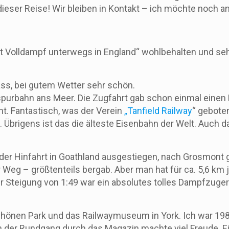
g dieser Reise! Wir bleiben in Kontakt – ich möchte noch
it Volldampf unterwegs in England“ wohlbehalten und se
ass, bei gutem Wetter sehr schön.
spurbahn ans Meer. Die Zugfahrt gab schon einmal einen
. Fantastisch, was der Verein
„Tanfield Railway
“ geboten
t. Übrigens ist das die älteste Eisenbahn der Welt. Auc
f der Hinfahrt in Goathland ausgestiegen, nach Grosmon
r Weg – größtenteils bergab. Aber man hat für ca. 5,6 km
r Steigung von 1:49 war ein absolutes tolles Dampfzugerl
önen Park und das Railwaymuseum in York. Ich war 1986
 der Rundgang durch das Magazin machte viel Freude. Ei